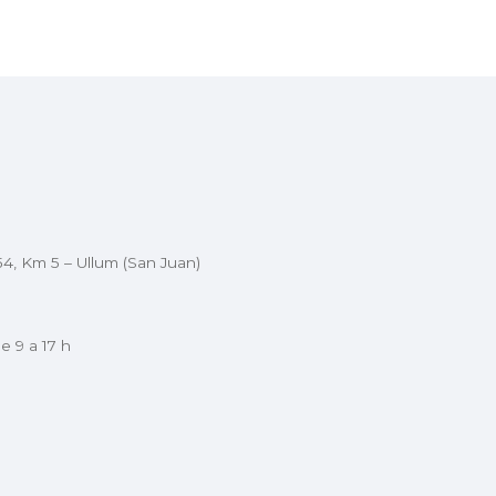
54, Km 5 – Ullum (San Juan)
e 9 a 17 h