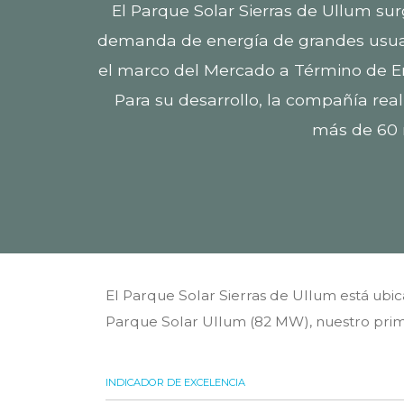
El Parque Solar Sierras de Ullum sur
demanda de energía de grandes usuari
el marco del Mercado a Término de E
Para su desarrollo, la compañía real
más de 60 m
El Parque Solar Sierras de Ullum está ubic
Parque Solar Ullum (82 MW), nuestro prime
INDICADOR DE EXCELENCIA