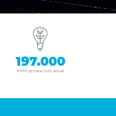
197.000
MWh producción anual