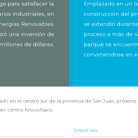
ge para satisfacer la
Emplazado en un te
os industriales, en
construcción del p
nergías Renovables.
se extendió durant
izó una inversión de
proceso a más de 4
illones de dólares.
parque se encuentr
convirtiéndose en e
ado en el centro sur de la provincia de San Juan, próximo 
r centro fotovoltaico.
CONOCÉ MÁS