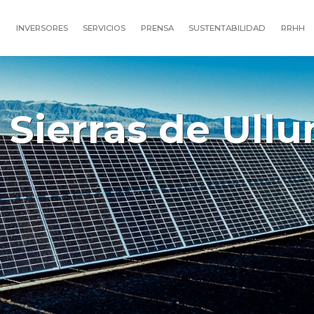
O
INVERSORES
SERVICIOS
PRENSA
SUSTENTABILIDAD
RRHH
 Sierras de Ull