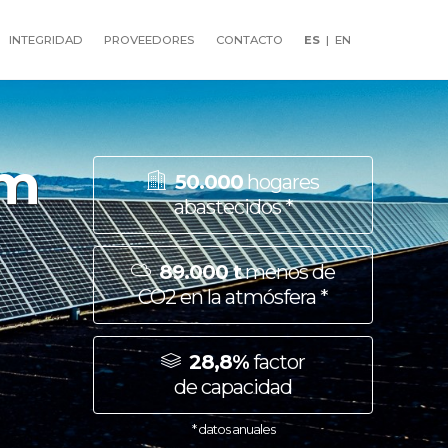
INTEGRIDAD
PROVEEDORES
CONTACTO
ES
| EN
um
50.000
hogares
abastecidos *
89.000 t
menos de
CO2 en la atmósfera *
28,8%
factor
de capacidad
* datos anuales