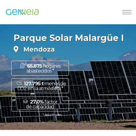
Parque Solar Malargüe I
Mendoza
65.875
hogares
abastecidos *
127.795 t
menos de
CO2 en la atmósfera *
27,0%
factor
de capacidad
* datos anuales