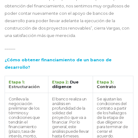
obtención del financiamiento, nos sentimos muy orgullosos de
poder contar nuevamente con el apoyo de bancos de
desarrollo para poder llevar adelante la ejecución de la
construcción de dos proyectos renovables”, cierra Vargas, con
una satisfacción más que merecida.
_____
¿Cómo obtener financiamiento de un banco de
desarrollo?
Etapa 1:
Etapa 2:
Due
Etapa 3:
Estructuración
diligence
Contrato
Conlleva la
El banco realiza un
Se ajustan las
negociación
análisis en
condiciones del
preliminar de los
profundidad de la
contrato a partir
términos y
solidez del
de los hallazgos
condiciones que
proyecto que va a
de la etapa de
tendrán el
financiar. Por lo
due diligence
financiamiento
general, este
para terminar de
(plazo, tasa de
análisis puede llevar
cerrar el
interés, monto,
hasta 6 meses.
acuerdo.