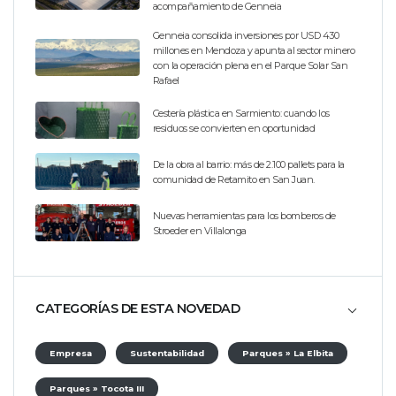
acompañamiento de Genneia
Genneia consolida inversiones por USD 430
millones en Mendoza y apunta al sector minero
con la operación plena en el Parque Solar San
Rafael
Cestería plástica en Sarmiento: cuando los
residuos se convierten en oportunidad
De la obra al barrio: más de 2.100 pallets para la
comunidad de Retamito en San Juan.
Nuevas herramientas para los bomberos de
Stroeder en Villalonga
CATEGORÍAS DE ESTA NOVEDAD
Empresa
Sustentabilidad
Parques » La Elbita
Parques » Tocota III